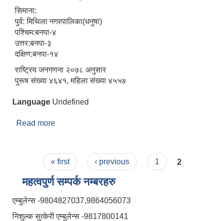
सिमाना:
पुर्व: मिथिला नगरपालिका(धनुषा)
पश्चिम:बनपा-४
उत्तर:बनपा-३
दक्षिण:बनपा-१४
राष्ट्रिय जनगणना २०७८ अनुसार
पुरूष संख्या ४६४१, महिला संख्या ४५५७
Language
Undefined
Read more
about वडा १
Pages
« first
‹ previous
1
2
महत्वपुर्ण सम्पर्क नम्बरहरु
एम्बुलेन्स -9804827037,9864056073
निशुल्क सुत्केरी एम्बुलेन्स -9817800141