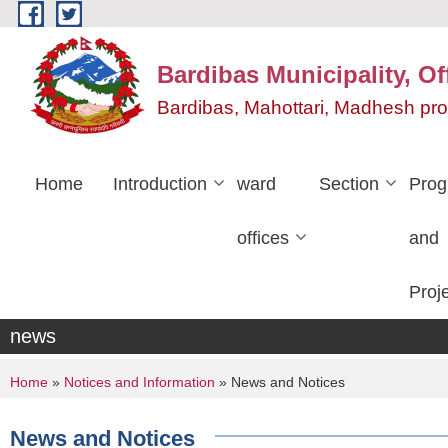
Skip to main content
Bardibas Municipality, Of
Bardibas, Mahottari, Madhesh pr
Home
Introduction
ward
Section
Pro
offices
and
Proj
news
You are here
Home
»
Notices and Information
» News and Notices
News and Notices