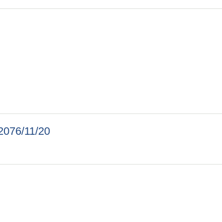
सबाट बच्न नगरबासीहरूमा विशेष अनुराेध !
: 2076/11/20
for Bids, First date of Publication: 2076/11/20