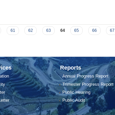
सम्बन्धी सूचना ।
61
62
63
64
65
66
67
ices
Reports
ation
Annual Progress Report
ity
Trimester Progress Report
ter
Public Hearing
Letter
Public Audit