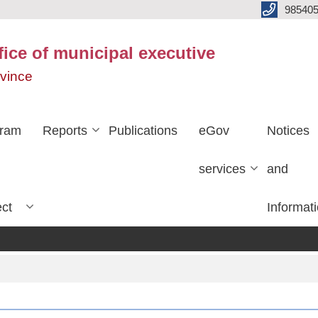
985405
fice of municipal executive
ovince
gram
Reports
Publications
eGov
Notices
services
and
ect
Informat