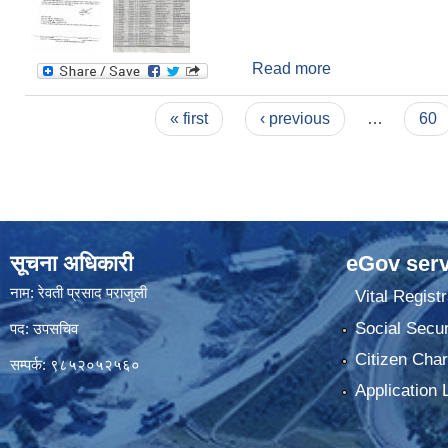
Read more
about म्याद तामेली 
Pages
« first
‹ previous
…
60
सूचना अधिकारी
eGov serv
नाम: रेवती प्रसाद पराजुली
Vital Registr
Social Secur
पद: उपसचिव
Citizen Char
सम्पर्क: ९८५२०५२५६०
Application 