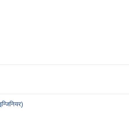
म्बन्धि सुचना
 तथा साना सिचाइ सम्बन्धि सुचना
इन्जिनियर)