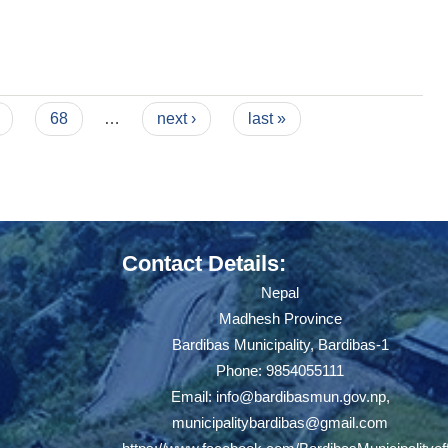
68
…
next ›
last »
Contact Details:
Nepal
Madhesh Province
Bardibas Municipality, Bardibas-1
Phone: 9854055111
Email:
info@bardibasmun.gov.np
,
municipalitybardibas@gmail.com