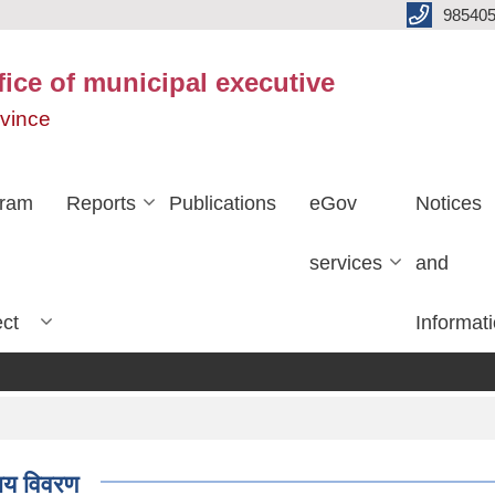
985405
fice of municipal executive
ovince
gram
Reports
Publications
eGov
Notices
services
and
ect
Informat
ाय विवरण