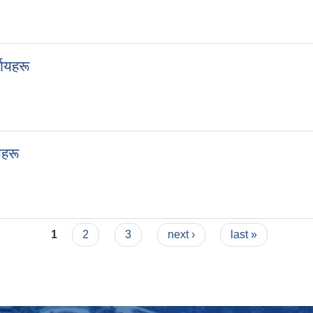
णयहरू
यहरू
1
2
3
next ›
last »