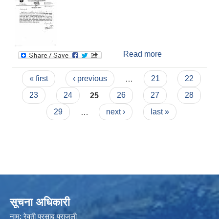
Read more
about जानकारी
सम्बन्धमा।
Pages
« first
‹ previous
…
21
22
23
24
25
26
27
28
29
…
next ›
last »
सूचना अधिकारी
नाम: रेवती प्रसाद पराजुली