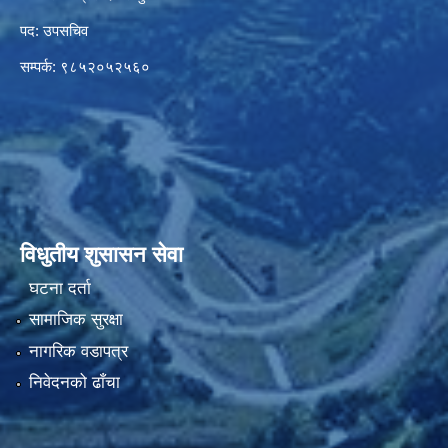
पद: उपसचिव
सम्पर्क: ९८५२०५२५६०
विधुतीय शुसासन सेवा
घटना दर्ता
सामाजिक सुरक्षा
नागरिक वडापत्र
निवेदनको ढाँचा