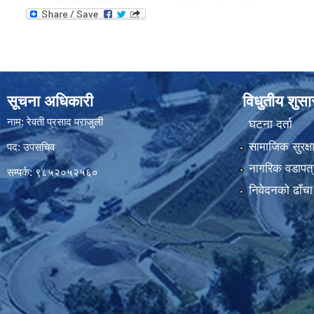
सूचना अधिकारी
विधुतीय शुस
नाम: रेवती प्रसाद पराजुली
घटना दर्ता
सामाजिक सुरक्ष
पद: उपसचिव
नागरिक वडापत्
सम्पर्क: ९८५२०५२५६०
निवेदनको ढाँचा