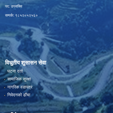
पद: उपसचिव
सम्पर्क: ९८५२०५२५६०
विधुतीय शुसासन सेवा
घटना दर्ता
सामाजिक सुरक्षा
नागरिक वडापत्र
निवेदनको ढाँचा