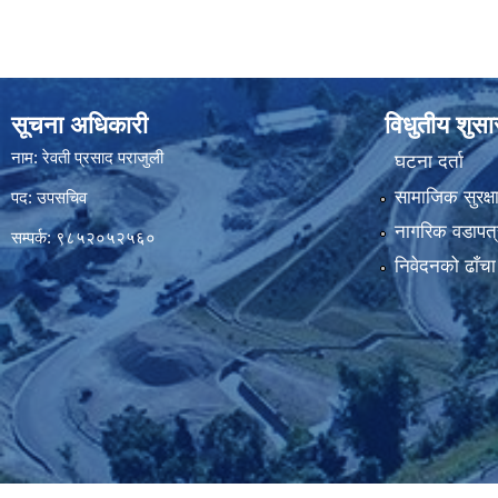
सूचना अधिकारी
विधुतीय शुस
नाम: रेवती प्रसाद पराजुली
घटना दर्ता
सामाजिक सुरक्ष
पद: उपसचिव
नागरिक वडापत्
सम्पर्क: ९८५२०५२५६०
निवेदनको ढाँचा