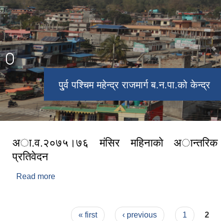
ऐतिहासिक टुटेश्वरनाथ महादेव मन्दिर
पु्र्व पश्चिम महेन्द्र राजमार्ग ब.न.पा.को केन्द्र
रमणीय स्मृति पार्क,ब.न.पा.-३
ब.न.पा.-५
अा.व.२०७५।७६ मंसिर महिनाकाे अान्तरि
प्रतिवेदन
Read more
about अा.व.२०७५।७६ मंसिर महिनाकाे अान्तरिक अाय
Pages
« first
‹ previous
1
2