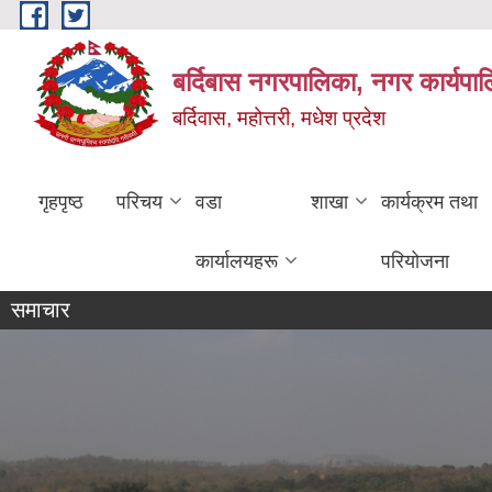
Skip to main content
बर्दिबास नगरपालिका, नगर कार्यपा
बर्दिवास, महोत्तरी, मधेश प्रदेश
गृहपृष्ठ
परिचय
वडा
शाखा
कार्यक्रम तथा
कार्यालयहरू
परियोजना
समाचार
ताजा समाचार
कदावी सम्बन्_