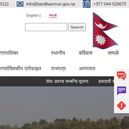
5111
info@bardibasmun.gov.np
+977 044-520675
English
नेपाली
Search form
Search
गरपालिका
स्थानीय
बर्दिबास
सम्पर्क
नसांख्यिकीय प्रोफाइल
राजपत्र
अस्पताल
सेवा अवरुद्द सम्बन्धि सूचना
हकदावी सम्बन्धि ३५ दिने सा