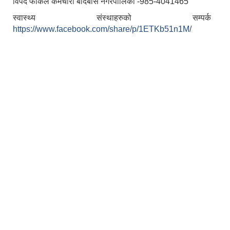
विपद फोकल कर्मचारी बर्दिबास नगरपालिका -985-4041465
स्वास्थ्य संस्थाहरुको सम्
https://www.facebook.com/share/p/1ETKb51n1M/