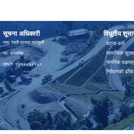
सूचना अधिकारी
विधुतीय शुस
नाम: रेवती प्रसाद पराजुली
घटना दर्ता
सामाजिक सुरक्ष
पद: उपसचिव
नागरिक वडापत्
सम्पर्क: ९८५२०५२५६०
निवेदनको ढाँचा